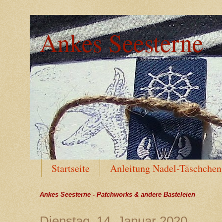
Ankes Seesterne
Startseite
Anleitung Nadel-Täschchen
Text in Vorbereitung
Ankes Seesterne - Patchworks & andere Basteleien
Dienstag, 14. Januar 2020