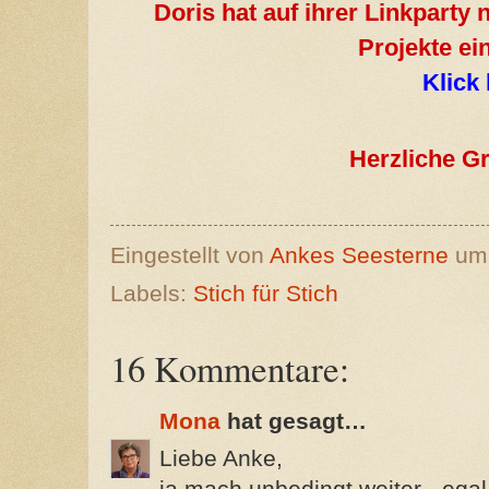
Doris hat auf ihrer Linkparty
Projekte ei
Klick 
Herzliche G
Eingestellt von
Ankes Seesterne
u
Labels:
Stich für Stich
16 Kommentare:
Mona
hat gesagt…
Liebe Anke,
ja mach unbedingt weiter - egal